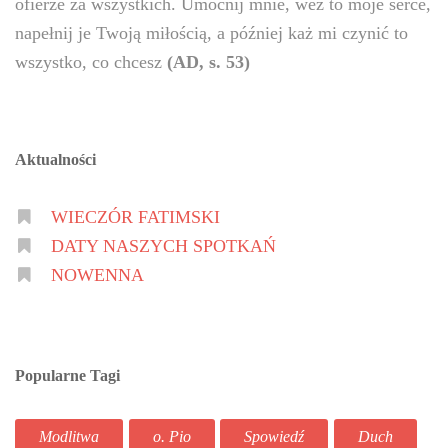
ofierze za wszystkich. Umocnij mnie, weź to moje serce,
napełnij je Twoją miłością, a później każ mi czynić to
wszystko, co chcesz
(AD, s. 53)
Aktualności
WIECZÓR FATIMSKI
DATY NASZYCH SPOTKAŃ
NOWENNA
Popularne Tagi
Modlitwa
o. Pio
Spowiedź
Duch