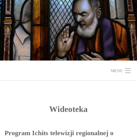
Skip
to
content
MENU
START
O WSPÓLNOCIE
Wideoteka
FORMACJA
Program Ichits telewizji regionalnej o
ŚWIADECTWA