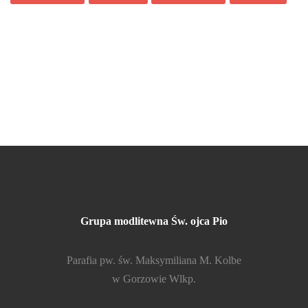
Grupa modlitewna Św. ojca Pio
Parafia pw. św. Maksymiliana M. Kolbe
w Gorzowie Wlkp.