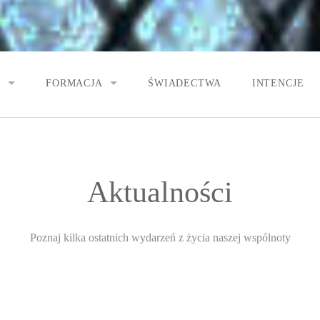
E
FORMACJA
ŚWIADECTWA
INTENCJE
BIOGRAFIA O. PIO
STANIA WSPÓLNOTY
KIEROWNICTWO DUCHOWE
Aktualności
WSPÓLNOTY
LECTIO DIVINA
Y
LEKTURA DUCHOWA
Poznaj kilka ostatnich wydarzeń z życia naszej wspólnoty
Y
SAKRAMENT POKUTY
MODLITWY
WIDEOTEKA