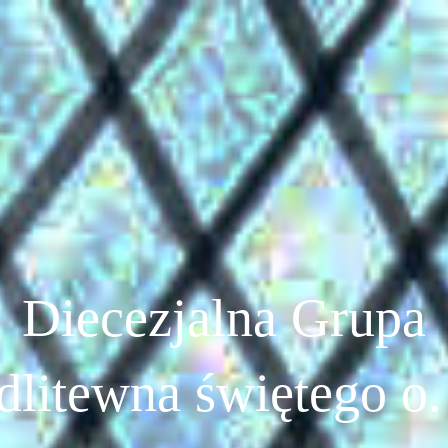
Diecezjalna Grupa
litewna świętego o.