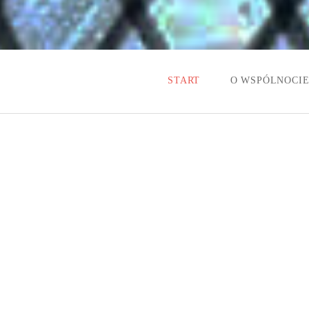
START
O WSPÓLNOCI
AKTUALNOŚCI
DATY NASZYCH SPOTKAŃ
HISTORIA POW
WIECZÓR FATIMSKI
IDEA NASZEJ 
WAŻNE DAT
DOKUMENT