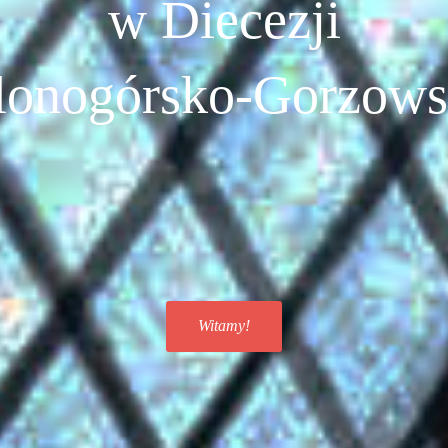
w Diecezji
lonogórsko-Gorzows
Witamy!